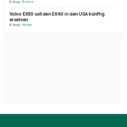
6 Aug.
-
Preise
2026
85X und RS)
Volvo EX50 soll den EX40 in den USA künftig
Skoda
1.000 kg (60er), 2.000 kg (85er und RS)
ersetzen
Enyaq 2026
bzw. 2.200 kg (RS)
6 Aug.
-
News
Smart #1
1.600 kg (ab Pure+)
2026
Smart #3
1.600 kg (ab Pro+)
2026
Smart #5
1.600 kg (alle)
2026
Subaru
750 kg
Solterra
2026
Tesla Model
1.000 kg (alle)
3 2026