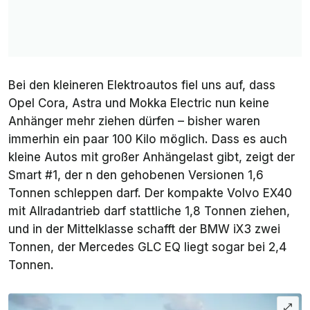
BYD Seal
750 kg (RWD) bzw. 1500 kg (AWD)
BYD Seal U
1.300 kg (alle)
2026
BYD Sealion
750 kg (Sealion 7 RWD) bzw. 1.500 kg
Bei den kleineren Elektroautos fiel uns auf, dass
7 und Tang
(übrige)
Opel Cora, Astra und Mokka Electric nun keine
2026
Anhänger mehr ziehen dürfen – bisher waren
Cadillac
1.587 kg
immerhin ein paar 100 Kilo möglich. Dass es auch
Lyriq 2026
kleine Autos mit großer Anhängelast gibt, zeigt der
Smart #1, der n den gehobenen Versionen 1,6
Cadillac
1.230 kg (Siebensitzer) bzw. 2.000 kg
Tonnen schleppen darf. Der kompakte Volvo EX40
Vistiq 2026
(Sechssitzer)
mit Allradantrieb darf stattliche 1,8 Tonnen ziehen,
Citroën e-
550 kg
und in der Mittelklasse schafft der BMW iX3 zwei
C3 2026
Tonnen, der Mercedes GLC EQ liegt sogar bei 2,4
Tonnen.
Citroën e-
350 kg (alle)
C3 Aircross
2026