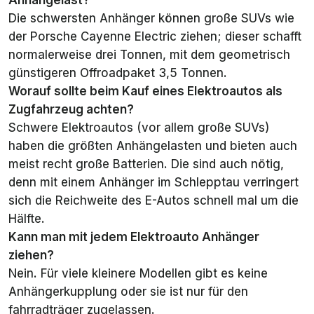
Anhängelast?
GLC EQ
Die schwersten Anhänger können große SUVs wie
2026
der Porsche Cayenne Electric ziehen; dieser schafft
Mercedes
750 kg (RWD) bzw. 1.700 kg (AWD)
normalerweise drei Tonnen, mit dem geometrisch
EQE 2026
günstigeren Offroadpaket 3,5 Tonnen.
Worauf sollte beim Kauf eines Elektroautos als
Mercedes
750 kg (RWD) bzw. 1.800 kg (AWD)
Zugfahrzeug achten?
EQE SUV
2026
Schwere Elektroautos (vor allem große SUVs)
haben die größten Anhängelasten und bieten auch
Mercedes
1.600 kg (RWD) bzw. 1.700 kg (AWD)
meist recht große Batterien. Die sind auch nötig,
EQS 2026
denn mit einem Anhänger im Schlepptau verringert
sich die Reichweite des E-Autos schnell mal um die
Mercedes
750 kg (RWD) bzw. 1.800 kg (AWD, incl.
EQS SUV
Maybach)
Hälfte.
2026
Kann man mit jedem Elektroauto Anhänger
ziehen?
MG4 EV
500 kg (alle)
Nein. Für viele kleinere Modellen gibt es keine
incl. Urban
2026
Anhängerkupplung oder sie ist nur für den
fahrradträger zugelassen.