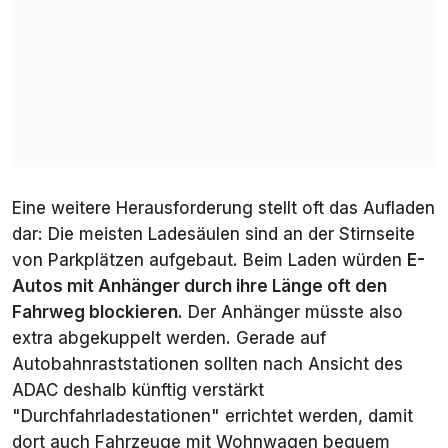
Hyundai
750 kg (Basisversion) bzw. 1.500 kg
Ioniq 6
(übrige)
2026
Hyundai
1.600 kg (RWD) bzw. 2.500 kg (AWD)
Ioniq 9
2026
Kia EV3 und
500 kg (58 kWh), 1.000 kg (81 kWh
EV4 2026
FWD) bzw. 1.500 kg (EV3 AWD)
Eine weitere Herausforderung stellt oft das Aufladen
dar: Die meisten Ladesäulen sind an der Stirnseite
Kia EV6
750 kg (Basisversion) bzw. 1.800 kg
2026
(übrige)
von Parkplätzen aufgebaut. Beim Laden würden
E-
Autos mit Anhänger durch ihre Länge oft den
Kia EV9
900 kg (RWD) bzw. 2.500 kg (AWD)
Fahrweg blockieren
. Der Anhänger müsste also
2026
extra abgekuppelt werden. Gerade auf
Autobahnraststationen sollten nach Ansicht des
Kia PV5
750 kg (51,5 kWh) bzw. 1.500 kg (71,2
2026
kWh)
ADAC deshalb künftig verstärkt
"Durchfahrladestationen" errichtet werden, damit
Leapmotor
750 kg (alle)
dort auch Fahrzeuge mit Wohnwagen bequem