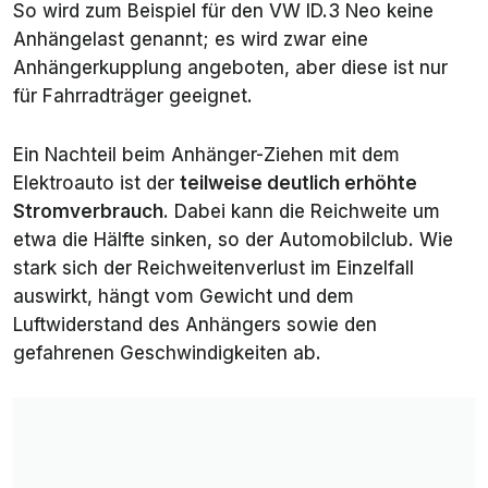
So wird zum Beispiel für den VW ID.3 Neo keine
Ford
750 kg (Basis und GT), 1.500 kg
Anhängelast genannt; es wird zwar eine
Mustang
(übrige)
Anhängerkupplung angeboten, aber diese ist nur
Mach-E
2026
für Fahrradträger geeignet.
Genesis
1.600 kg (alle)
Ein Nachteil beim Anhänger-Ziehen mit dem
GV60 2026
Elektroauto ist der
teilweise deutlich erhöhte
Stromverbrauch
. Dabei kann die Reichweite um
Genesis
1.800 kg
Electrified
etwa die Hälfte sinken, so der Automobilclub. Wie
GV70 2026
stark sich der Reichweitenverlust im Einzelfall
auswirkt, hängt vom Gewicht und dem
Hyundai
300 kg (49 kWh) bzw. 750 kg (65 kWh)
Luftwiderstand des Anhängers sowie den
Kona Elektro
2026
gefahrenen Geschwindigkeiten ab.
Hyundai
750 kg (Basisversion) bzw. 1.600 kg
Ioniq 5
(übrige)
2026