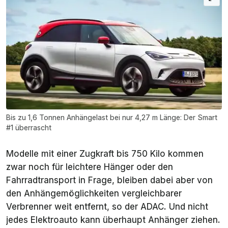
Citroën e-
1.250 kg (157 kW)
C5 Aircross
2026
Cupra
1.000 kg (140 & 210 kW) bzw. 1.800 kg
Tavascan
(250 kW)
2026
Fiat Grande
550 kg
Panda
Bis zu 1,6 Tonnen Anhängelast bei nur 4,27 m Länge: Der Smart
Elektro
#1 überrascht
2026
Modelle mit einer Zugkraft bis 750 Kilo kommen
Ford Puma
750 kg (alle)
2026
zwar noch für leichtere Hänger oder den
Fahrradtransport in Frage, bleiben dabei aber von
Ford Capri
1.200 kg (RWD) bzw. 1.800 kg (AWD)
den Anhängemöglichkeiten vergleichbarer
und
Verbrenner weit entfernt, so der ADAC. Und nicht
Explorer
2026
jedes Elektroauto kann überhaupt Anhänger ziehen.