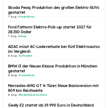
2026
Skoda Peaq: Produktion des großen Elektro-SUVs
gestartet
Renault 4
750 kg (alle)
7 Aug.
-
Produktion
Electric
2026
Ford Fathom: Elektro-Pick-up startet 2027 für
28.350 Dollar
Renault 5
500 kg (alle)
7 Aug.
-
News
Electric
2026
ADAC misst AC-Ladeverluste bei fünf Elektroautos
im Vergleich
Renault
900 kg
6 Aug.
-
Aufladen
Megane
Electric
BMW i3 der Neuen Klasse: Produktion in München
2026
gestartet
6 Aug.
-
Produktion
Renault
1.100 kg (alle)
Mercedes-AMG GT 4-Türer: Neue Basisversion mit
Scenic
809 km Reichweite
Electric
6 Aug.
-
Modellübersichten
2026
Geely E2 startet ab 19.990 Euro in Deutschland
Skoda Elroq
1.000 kg (60er) bzw. 1.800 kg (85er,