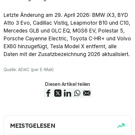
MGS5 EV
750 kg (alle)
2026
Letzte Änderung am 29. April 2026: BMW iX3, BYD
MGS6 EV
1.500 kg (alle)
Atto 3 Evo, Cadillac Vistiq, Leapmotor B10 und C10,
2026
Mercedes GLB und GLC EQ, MGS6 EV, Polestar 5,
Porsche Cayenne Electric, Toyota C-HR+ und Volvo
Mini
750 kg (alle)
EX60 hinzugefügt, Tesla Model X entfernt, alle
Aceman
Daten mit der Zusatzbezeichnung 2026 aktualisiert.
Electric
2026
Quelle:
ADAC (per E-Mail)
Mini
750 kg (FWD) bzw. 1.200 kg (AWD)
Countryman
Diesen Artikel teilen
Electric
2026
Nio ET5
1.400 kg
Nio ET7, EL7
2.000 kg
MEISTGELESEN
und EL8