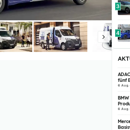
3
4
AKT
ADAC 
fünf 
6 Aug.
BMW i
Produ
6 Aug.
Merc
Basis