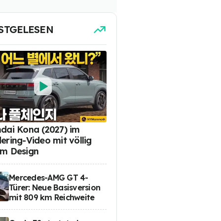
STGELESEN
dai Kona (2027) im
ering-Video mit völlig
m Design
Mercedes-AMG GT 4-
Türer: Neue Basisversion
mit 809 km Reichweite