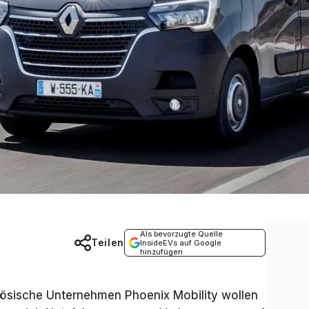
Als bevorzugte Quelle
Teilen
InsideEVs auf Google
hinzufügen
zösische Unternehmen Phoenix Mobility wollen