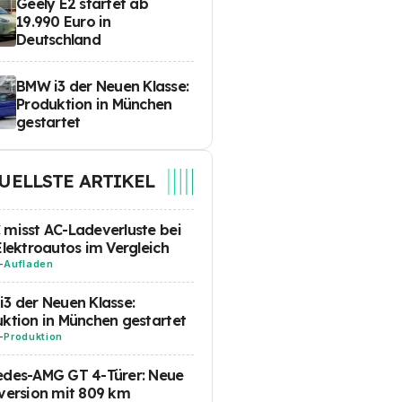
Geely E2 startet ab
19.990 Euro in
Deutschland
BMW i3 der Neuen Klasse:
Produktion in München
gestartet
UELLSTE ARTIKEL
misst AC-Ladeverluste bei
Elektroautos im Vergleich
-
Aufladen
3 der Neuen Klasse:
ktion in München gestartet
-
Produktion
edes-AMG GT 4-Türer: Neue
version mit 809 km