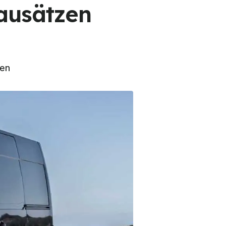
Bausätzen
gen