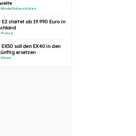
weite
-
Modellübersichten
 E2 startet ab 19.990 Euro in
schland
-
Preise
 EX50 soll den EX40 in den
ünftig ersetzen
-
News