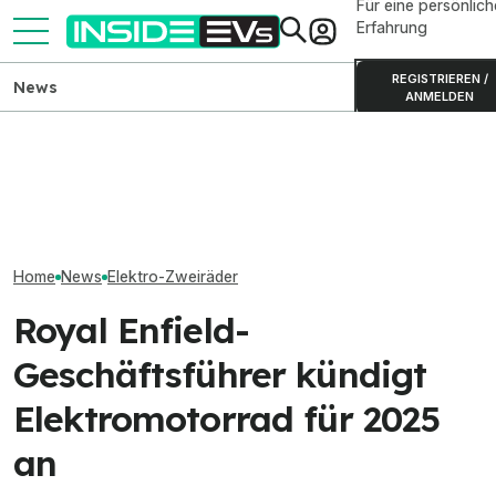
Für eine persönlich
Erfahrung
REGISTRIEREN /
News
ANMELDEN
ADAC testet zehn E-
BMW iX3: Alle Daten, Preise
Scooter: Zwei Lenker
und Reichweiten im
Honda bringt mi
brechen
Überblick
ein Elektro-Mot
Home
News
Elektro-Zweiräder
Royal Enfield-
Geschäftsführer kündigt
Elektromotorrad für 2025
an