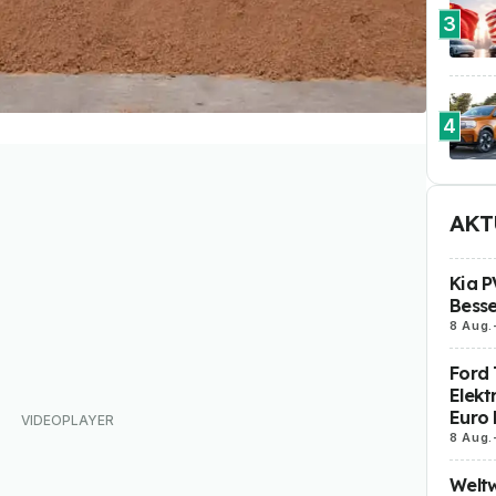
3
4
AKT
Kia P
Besse
8 Aug.
Ford 
Elekt
Euro 
8 Aug.
Weltw