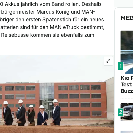
0 Akkus jährlich vom Band rollen. Deshalb
rbürgermeister Marcus König und MAN-
MEI
riger den ersten Spatenstich für ein neues
atterien sind für den MAN eTruck bestimmt,
ch Reisebusse kommen sie ebenfalls zum
1
Kia 
Test
Buzz
2