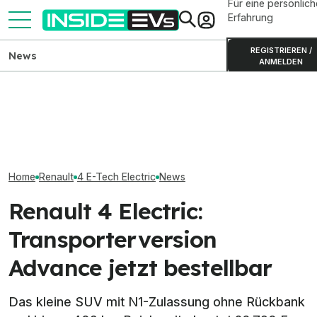
Für eine persönlich
Erfahrung
REGISTRIEREN /
News
ANMELDEN
Renault Scenic E-Tech
Electric nicht mehr als
Elektro-Bestseller 2026:
Geely E2 starte
Evolution verfügbar
Tesla und China dominieren
Euro in Deutsch
Home
Renault
4 E-Tech Electric
News
Renault 4 Electric:
Transporterversion
Advance jetzt bestellbar
Das kleine SUV mit N1-Zulassung ohne Rückbank