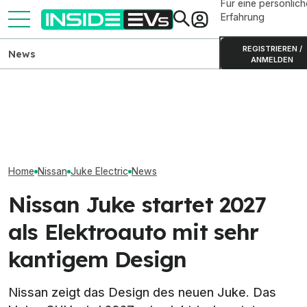
Für eine persönlich
Erfahrung
REGISTRIEREN /
News
ANMELDEN
Nissan hat seine Rabatte
ADAC misst AC-
gegenüber dem Frühjahr
Ladeverluste bei fünf
Nissan Ariya (20
etwas reduziert
Elektroautos im Vergleich
nur noch in zwe
Home
Nissan
Juke Electric
News
Nissan Juke startet 2027
als Elektroauto mit sehr
kantigem Design
Nissan zeigt das Design des neuen Juke. Das