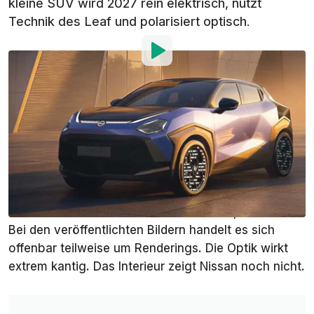
kleine SUV wird 2027 rein elektrisch, nutzt
Technik des Leaf und polarisiert optisch.
Bild von:
Nissan
Von
:
Stefan Leichsenring
14. Apr.
um
10:13 Uhr
Als bevorzugte Quelle
InsideEVs auf Google
hinzufügen
Der vollelektrische Nissan Juke wurde nun im
Rahmen des
Nissan-Vision-Events
in Japan enthüllt.
Bei den veröffentlichten Bildern handelt es sich
offenbar teilweise um Renderings. Die Optik wirkt
extrem kantig. Das Interieur zeigt Nissan noch nicht.