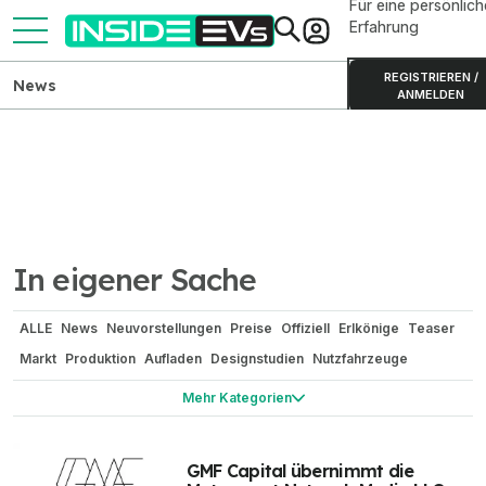
Für eine persönlich
Erfahrung
REGISTRIEREN /
News
ANMELDEN
In eigener Sache
ALLE
News
Neuvorstellungen
Preise
Offiziell
Erlkönige
Teaser
Markt
Produktion
Aufladen
Designstudien
Nutzfahrzeuge
Technik
Reichweite / Stromverbrauch
Renderings
Mehr Kategorien
Elektroauto-Vergleiche
Elektro-Zweiräder
Batterien
Camping
China
In eigener Sache
Gerüchte
Sicherheit
Elektroauto-Umbau
GMF Capital übernimmt die
Bizarr
Wasserstoff
Historie und Oldtimer
Motorsport Network