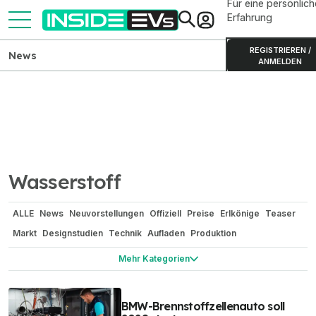
Für eine persönlich
Erfahrung
REGISTRIEREN /
News
ANMELDEN
Wasserstoff
ALLE
News
Neuvorstellungen
Offiziell
Preise
Erlkönige
Teaser
Markt
Designstudien
Technik
Aufladen
Produktion
Nutzfahrzeuge
Reichweite / Stromverbrauch
Renderings
Mehr Kategorien
Elektroauto-Vergleiche
Elektro-Zweiräder
Batterien
Camping
China
In eigener Sache
Gerüchte
Sicherheit
Elektroauto-Umbau
BMW-Brennstoffzellenauto soll
Bizarr
Wasserstoff
Historie und Oldtimer
Motorsport Network