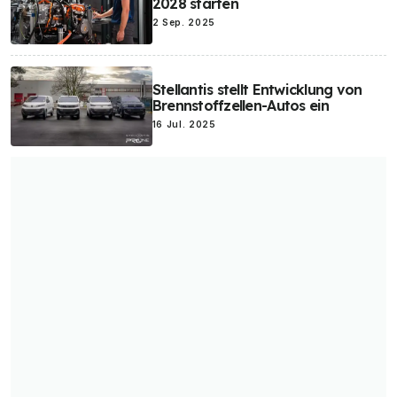
2028 starten
Elon Musk
Elektro-Luftfahrzeuge
Elektro-Roller
E-Bikes
2 Sep. 2025
Elektro-Busse
Stellantis stellt Entwicklung von
Brennstoffzellen-Autos ein
16 Jul. 2025