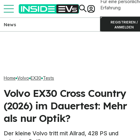
Für eine persönlich
Erfahrung
REGISTRIEREN /
News
ANMELDEN
Volvo EX30 Cross Country
Reichweite-Nachladen:
(2026) im Dauertest (2): Der
Mercedes-AMG GT 53 nun
Volvo EX50 soll
Alltag wird speziell
auf Platz eins
den USA künftig
Home
Volvo
EX30
Tests
Volvo EX30 Cross Country
(2026) im Dauertest: Mehr
als nur Optik?
Der kleine Volvo tritt mit Allrad, 428 PS und