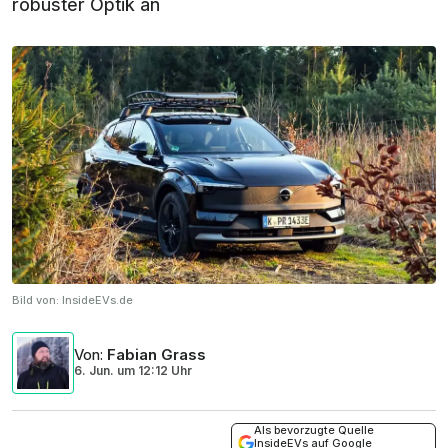
robuster Optik an
Bild von:
InsideEVs.de
Von
:
Fabian Grass
6. Jun.
um
12:12 Uhr
Als bevorzugte Quelle
InsideEVs auf Google