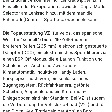
Bei
Endurance
kommen nur Lenkradwippen zum
Einstellen der Rekuperation sowie der
Cupra Mode
Selector
am Lenkrad hinzu, mit dem man die
Fahrmodi (Comfort, Sport etc.) wechseln kann.
Die Topausstattung
VZ
(für
veloz
, das spanische
Wort für "schnell") bietet 19-Zoll-Räder mit
breiteren Reifen (235 mm), elektronisch gesteuerte
Dämpfer (DCC), ein elektronisches Sperrdifferenzial,
einen ESP-Off-Modus, die e-Launch-Funktion und
Schalensitze. Auch eine Zweizonen-
Klimaautomatik, induktives Handy-Laden,
Parkpiepser auch vorn, ein schlüsselloses
Zugangssystem, Rückfahrkamera, getönte
Scheiben, Alupedale und ein Kofferraum-
Einlegeboden sind hier Standard. Bei VZ ist zudem
die Vorbereitung für Vehicle-to-Load (V2L) und für
den
Digital Key
(Entriegeln per App) an Bord.