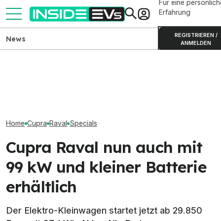
Für eine persönlich
Erfahrung
REGISTRIEREN /
News
ANMELDEN
Mercedes-AMG GT 4-Türer:
Kia PV5 Passenger (2026)
Mercedes CLA el
Neue Basisversion mit 809
im Test: Besser als der VW
Alle Daten, Ant
km Reichweite
ID. Buzz?
Preise
Home
Cupra
Raval
Specials
Cupra Raval nun auch mit
99 kW und kleiner Batterie
erhältlich
Der Elektro-Kleinwagen startet jetzt ab 29.850