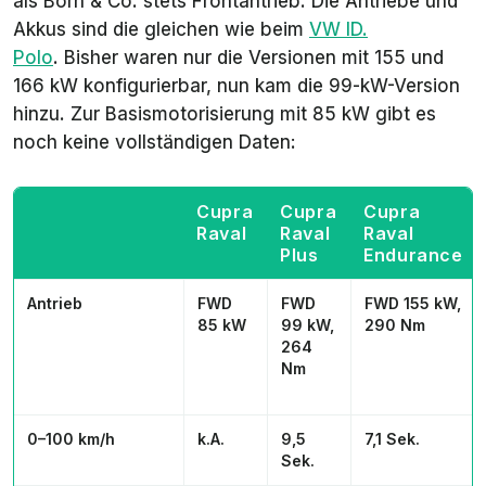
als Born & Co. stets Frontantrieb. Die Antriebe und
Akkus sind die gleichen wie beim
VW ID.
Polo
. Bisher waren nur die Versionen mit 155 und
166 kW konfigurierbar, nun kam die 99-kW-Version
hinzu. Zur Basismotorisierung mit 85 kW gibt es
noch keine vollständigen Daten:
Cupra
Cupra
Cupra
Raval
Raval
Raval
Plus
Endurance
Antrieb
FWD
FWD
FWD 155 kW,
85 kW
99 kW,
290 Nm
264
Nm
0–100 km/h
k.A.
9,5
7,1 Sek.
Sek.