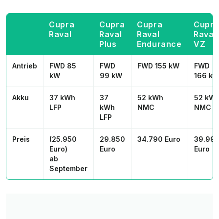
Cupra
Cupra
Cupra
Cupr
Raval
Raval
Raval
Raval
Plus
Endurance
VZ
Antrieb
FWD 85
FWD
FWD 155 kW
FWD
kW
99 kW
166 k
Akku
37 kWh
37
52 kWh
52 kW
LFP
kWh
NMC
NMC
LFP
Preis
(25.950
29.850
34.790 Euro
39.99
Euro)
Euro
Euro
ab
September