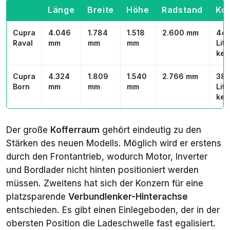
Länge
Breite
Höhe
Radstand
Ko
Cupra
4.046
1.784
1.518
2.600 mm
441
Raval
mm
mm
mm
Lite
kei
Cupra
4.324
1.809
1.540
2.766 mm
385
Born
mm
mm
mm
Lite
kei
Der große
Kofferraum
gehört eindeutig zu den
Stärken des neuen Modells. Möglich wird er erstens
durch den Frontantrieb, wodurch Motor, Inverter
und Bordlader nicht hinten positioniert werden
müssen. Zweitens hat sich der Konzern für eine
platzsparende
Verbundlenker-Hinterachse
entschieden. Es gibt einen Einlegeboden, der in der
obersten Position die Ladeschwelle fast egalisiert.