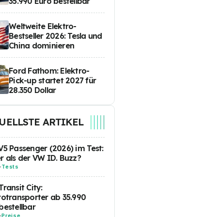
35.990 Euro bestellbar
Weltweite Elektro-
Bestseller 2026: Tesla und
China dominieren
Ford Fathom: Elektro-
Pick-up startet 2027 für
28.350 Dollar
UELLSTE ARTIKEL
V5 Passenger (2026) im Test:
r als der VW ID. Buzz?
-
Tests
Transit City:
rotransporter ab 35.990
bestellbar
-
Preise