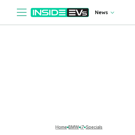
News
Home
BMW
i7
Specials