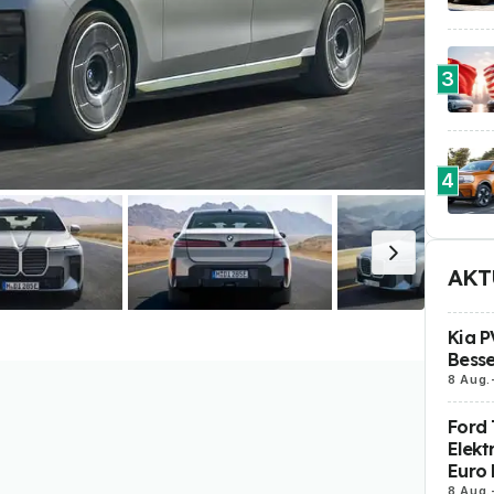
3
4
AKT
Kia P
Besse
8 Aug.
Ford 
Elekt
Euro 
8 Aug.