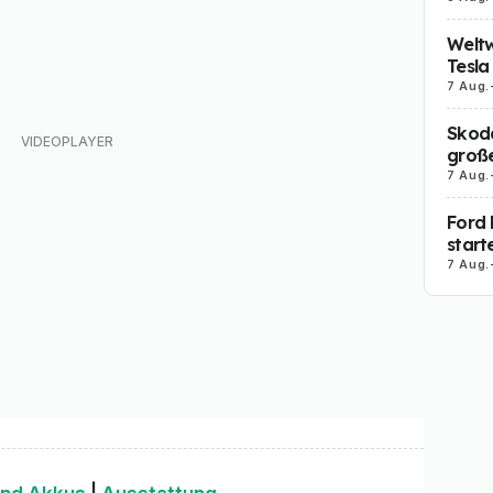
Weltw
Tesla
7 Aug.
Skoda
große
7 Aug.
Ford 
start
7 Aug.