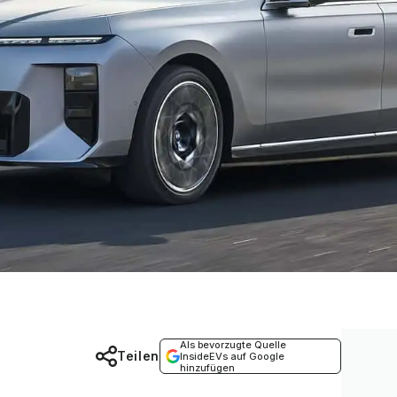
Als bevorzugte Quelle
Teilen
InsideEVs auf Google
hinzufügen