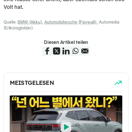
Volt hat.
Quelle:
BMW (Akku)
,
Automobilwoche (Paywall)
,
Automedia
(Erlkönigbilder)
Diesen Artikel teilen
MEISTGELESEN