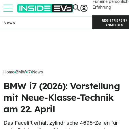
Für eine persönlich
Erfahrung
REGISTRIEREN /
News
ANMELDEN
BMW i3 der Neuen Klasse:
Skoda Peaq: Produktion des
Elektrischer B
Produktion in München
großen Elektro-SUVs
Erlkönigbilder 
gestartet
gestartet
Details
Home
BMW
i7
News
BMW i7 (2026): Vorstellung
mit Neue-Klasse-Technik
am 22. April
Das Facelift erhält zylindrische 4695-Zellen für