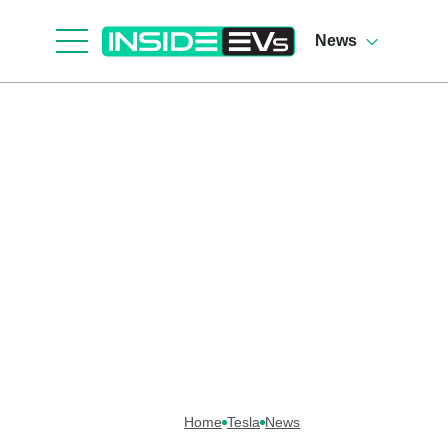
News
Home
Tesla
News