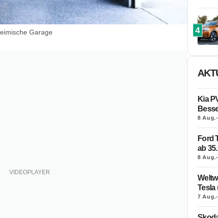
4
 heimische Garage
AKT
Kia P
Besse
8 Aug.
Ford T
ab 35.
8 Aug.
Weltwe
Tesla
7 Aug.
Skoda