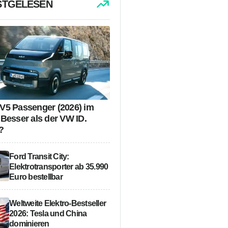
STGELESEN
V5 Passenger (2026) im
 Besser als der VW ID.
?
Ford Transit City:
Elektrotransporter ab 35.990
Euro bestellbar
Weltweite Elektro-Bestseller
2026: Tesla und China
dominieren