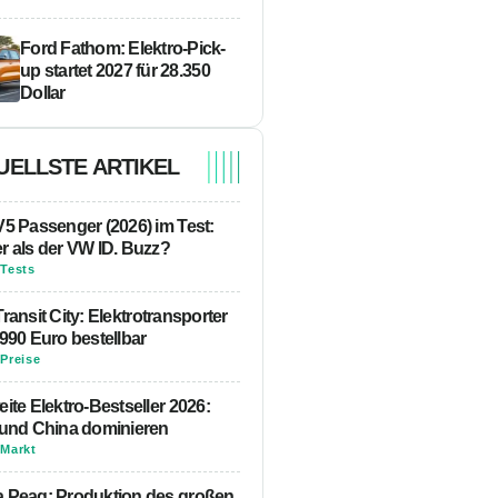
Ford Fathom: Elektro-Pick-
up startet 2027 für 28.350
Dollar
UELLSTE ARTIKEL
V5 Passenger (2026) im Test:
r als der VW ID. Buzz?
-
Tests
ransit City: Elektrotransporter
990 Euro bestellbar
-
Preise
ite Elektro-Bestseller 2026:
 und China dominieren
-
Markt
 Peaq: Produktion des großen