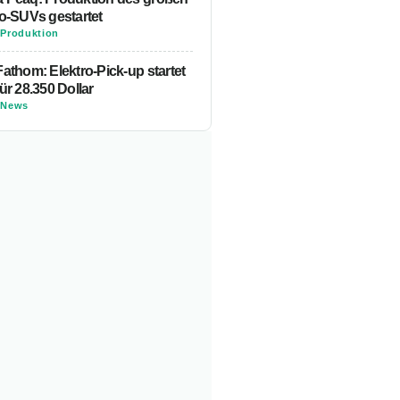
ro-SUVs gestartet
-
Produktion
athom: Elektro-Pick-up startet
ür 28.350 Dollar
-
News