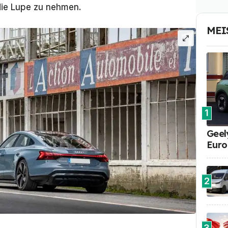
die Lupe zu nehmen.
MEI
1
Geel
Euro
2
3