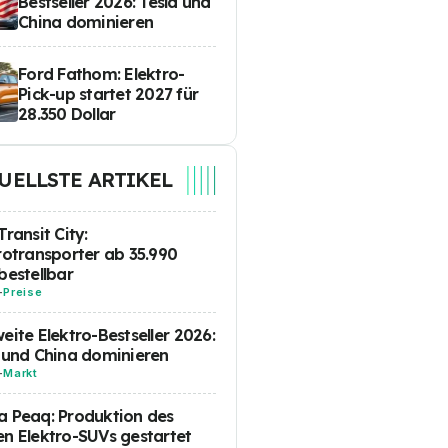
Bestseller 2026: Tesla und
China dominieren
Ford Fathom: Elektro-
Pick-up startet 2027 für
28.350 Dollar
UELLSTE ARTIKEL
Transit City:
rotransporter ab 35.990
bestellbar
-
Preise
eite Elektro-Bestseller 2026:
 und China dominieren
-
Markt
 Peaq: Produktion des
n Elektro-SUVs gestartet