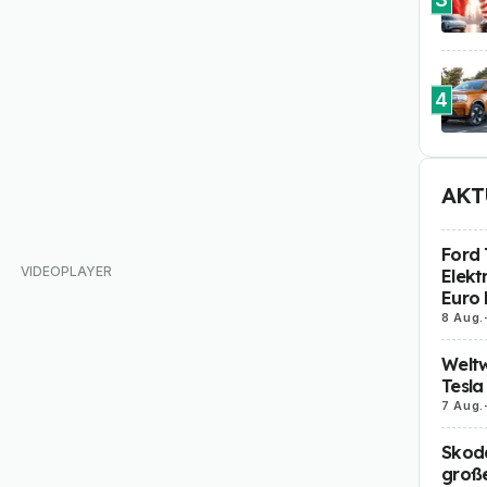
4
AKT
Ford 
Elekt
Euro 
8 Aug.
Weltw
Tesla
7 Aug.
Skoda
große