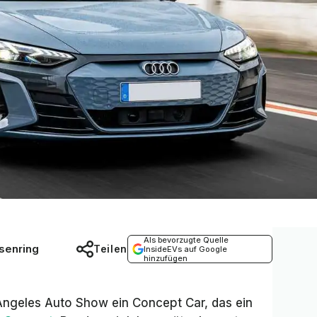
Als bevorzugte Quelle
senring
Teilen
InsideEVs auf Google
hinzufügen
 Angeles Auto Show ein Concept Car, das ein