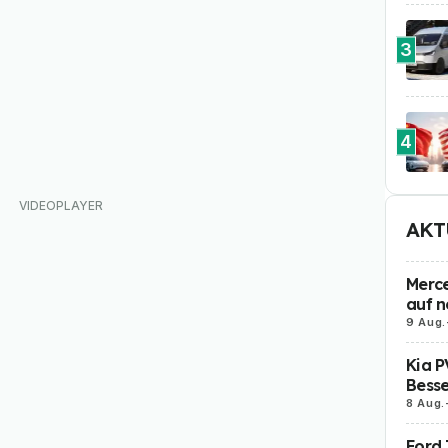
3
4
AKT
Merce
auf n
9 Aug.
Kia P
Besse
8 Aug.
Ford 