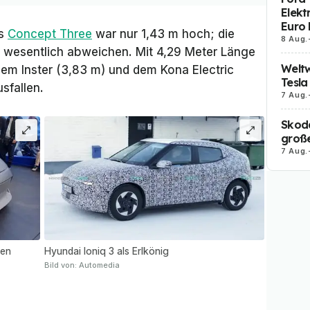
Elekt
Euro 
as
Concept Three
war nur 1,43 m hoch; die
8 Aug.
t wesentlich abweichen. Mit 4,29 Meter Länge
Weltw
em Inster (3,83 m) und dem Kona Electric
Tesla
usfallen.
7 Aug.
Skoda
große
7 Aug.
pen
Hyundai Ioniq 3 als Erlkönig
Bild von: Automedia