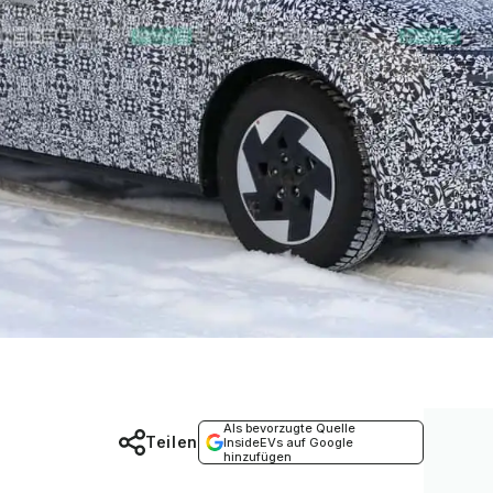
Als bevorzugte Quelle
Teilen
InsideEVs auf Google
hinzufügen