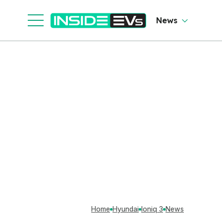
News
Home
Hyundai
Ioniq 3
News