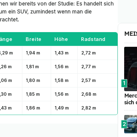
en wir bereits von der Studie: Es handelt sich
um ein SUV, zumindest wenn man die
rachtet.
MEI
änge
Breite
Höhe
Radstand
,29 m
1,94 m
1,43 m
2,72 m
,26 m
1,81 m
1,56 m
2,77 m
,06 m
1,80 m
1,58 m
2,57 m
1
,30 m
1,85 m
1,56 m
2,68 m
Merc
sich
,43 m
1,86 m
1,49 m
2,82 m
2