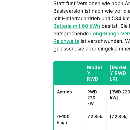
Statt fünf Versionen wie noch An
Basisversion ist nach wie vor di
mit Hinterradantrieb und 534 km
Batterie mit 60 kWh
besitzt. Sie
entsprechende
Long-Range-Ver
Reichweite
ist verschwunden. Wir
gelassen, sie aber eingeklammer
Model
[Model
Y
Y RWD
RWD
LR]
Antrieb
RWD
[RWD 22
220
kW]
kW
0–100
7,2 Sek
[7,2 Sek]
km/h