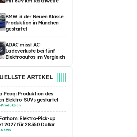
mit 809 km Reichweite
BMW i3 der Neuen Klasse:
Produktion in München
gestartet
ADAC misst AC-
Ladeverluste bei fünf
Elektroautos im Vergleich
UELLSTE ARTIKEL
 Peaq: Produktion des
n Elektro-SUVs gestartet
-
Produktion
Fathom: Elektro-Pick-up
et 2027 für 28.350 Dollar
-
News