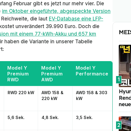
fang Februar gibt es jetzt nur mehr vier. Die
e
im Oktober eingeführte, abgespeckte Version
 Reichweite, die laut
EV-Database eine LFP-
 kostet unverändert 39.990 Euro. Doch die
MEI
sion mit einem 77-kWh-Akku und 657 km
 haben die Variante in unserer Tabelle
t:
Model Y
Model Y
Model Y
Premium
Premium
Performance
1
RWD
AWD
Hyun
0
RWD 220 kW
AWD 158 &
AWD 158 & 303
Rend
220 kW
kW
neue
5,6 Sek.
4,8 Sek.
3,5 Sek.
2