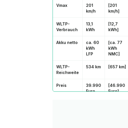
Vmax
201
[201
km/h
km/h]
WLTP-
13,1
[12,7
Verbrauch
kWh
kWh]
Akku netto
ca. 60
[ca. 77
kWh
kWh
LFP
NMC]
WLTP-
534 km
[657 km]
Reichweite
Preis
39.990
[46.990
Euro
Euro]