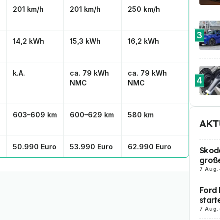
201 km/h
201 km/h
250 km/h
3
14,2 kWh
15,3 kWh
16,2 kWh
k.A.
ca. 79 kWh
ca. 79 kWh
4
NMC
NMC
603–609 km
600–629 km
580 km
AKT
50.990 Euro
53.990 Euro
62.990 Euro
Skoda
große
7 Aug.
Ford 
start
7 Aug.