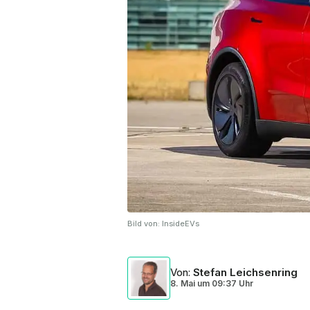
Bild von:
InsideEVs
Von
:
Stefan Leichsenring
8. Mai
um
09:37 Uhr