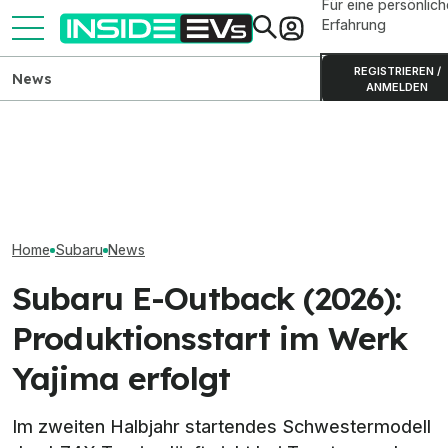
Für eine persönlich
Erfahrung
REGISTRIEREN /
News
ANMELDEN
Subaru Uncharted und
BMW iX3: Alle Daten, Preise
Skoda Peaq: Pro
Solterra 3.000 Euro
und Reichweiten im
großen Elektro
günstiger
Überblick
gestartet
Home
Subaru
News
Subaru E-Outback (2026):
Produktionsstart im Werk
Yajima erfolgt
Im zweiten Halbjahr startendes Schwestermodell