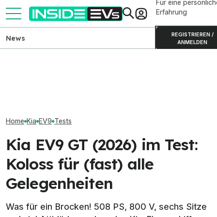
Für eine persönlich
Erfahrung
REGISTRIEREN /
News
ANMELDEN
Kia EV9 (2026): Alle Daten,
ADAC misst AC-
Kia EV9 Black Ed
Reichweiten, Preise im
Ladeverluste bei fünf
mehr Drehmome
Überblick
Elektroautos im Vergleich
schwarzem Loo
Home
Kia
EV9
Tests
Kia EV9 GT (2026) im Test:
Koloss für (fast) alle
Gelegenheiten
Was für ein Brocken! 508 PS, 800 V, sechs Sitze