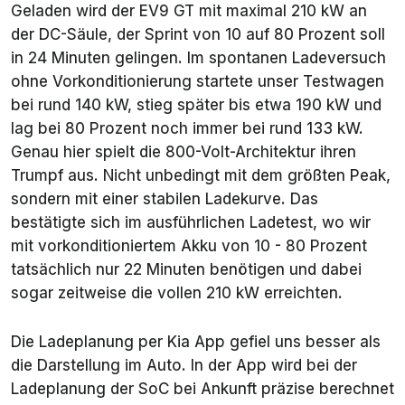
Max. DC-Ladeleistung
210 kW
Geladen wird der EV9 GT mit maximal 210 kW an
der DC-Säule, der Sprint von 10 auf 80 Prozent soll
AC-Laden
11 kW, dreiphasig
in 24 Minuten gelingen. Im spontanen Ladeversuch
ohne Vorkonditionierung startete unser Testwagen
Ladezeit DC 10 bis 80
ca. 24 Minuten
bei rund 140 kW, stieg später bis etwa 190 kW und
Prozent
lag bei 80 Prozent noch immer bei rund 133 kW.
Anhängelast gebremst
2.500 kg
Genau hier spielt die 800-Volt-Architektur ihren
Trumpf aus. Nicht unbedingt mit dem größten Peak,
Anhängelast ungebremst
750 kg
sondern mit einer stabilen Ladekurve. Das
bestätigte sich im ausführlichen Ladetest, wo wir
mit vorkonditioniertem Akku von 10 - 80 Prozent
tatsächlich nur 22 Minuten benötigen und dabei
sogar zeitweise die vollen 210 kW erreichten.
Die Ladeplanung per Kia App gefiel uns besser als
die Darstellung im Auto. In der App wird bei der
Ladeplanung der SoC bei Ankunft präzise berechnet