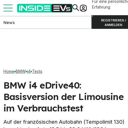
Für eine persönlich
Erfahrung
REGISTRIEREN /
News
ANMELDEN
BMW i4 Cabrio als Erlkönig
Skoda Peaq: Produktion des
BMW i3 der Neu
mit Technik der Neuen
großen Elektro-SUVs
Produktion in 
Klasse
gestartet
gestartet
Home
BMW
i4
Tests
BMW i4 eDrive40:
Basisversion der Limousine
im Verbrauchstest
Auf der französischen Autobahn (Tempolimit 130)