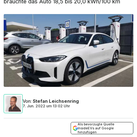
brauchte das Auto 18,5 bis 20,0 kWh/100 km
Von
:
Stefan Leichsenring
7. Jun. 2022
um
13:02 Uhr
Als bevorzugte Quelle
InsideEVs auf Google
hinzufügen