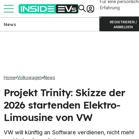
Für eine persönlich
Erfahrung
REGISTRIEREN /
News
ANMELDEN
VW-ID.-Kaufprämie 2026:
Reichweite-Nachladen:
VW ID. Cross n
Alle Rabatte von 2.000 bis
Denza Z9GT und
konfigurierbar 
6.000 Euro
Mercedes-AMG GT 53 vorn
Rabatt ab 34.02
Home
Volkswagen
News
Projekt Trinity: Skizze der
2026 startenden Elektro-
Limousine von VW
VW will künftig an Software verdienen, nicht mehr