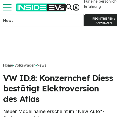
Für eine persönlich
Erfahrung
REGISTRIEREN /
News
ANMELDEN
VW-ID.-Kaufprämie 2026:
Denza Z9GT jetzt auch im
VW ID. Cross n
Alle Rabatte von 2.000 bis
Leasing, Kaufpreis deutlich
konfigurierbar 
6.000 Euro
gestiegen
Rabatt ab 34.02
Home
Volkswagen
News
VW ID.8: Konzernchef Diess
bestätigt Elektroversion
des Atlas
Neuer Modellname erscheint im "New Auto"-