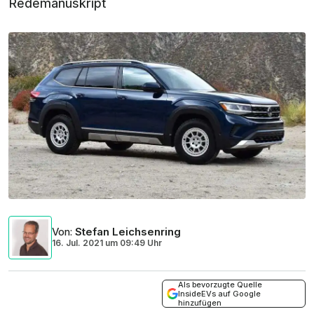
Redemanuskript
Von
:
Stefan Leichsenring
16. Jul. 2021
um
09:49 Uhr
Als bevorzugte Quelle
InsideEVs auf Google
hinzufügen