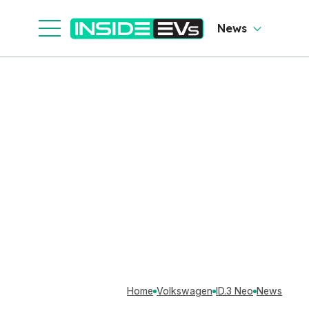
News
Home
Volkswagen
ID.3 Neo
News