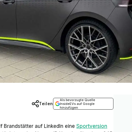
Als bevorzugte Quelle
Teilen
InsideEVs auf Google
hinzufügen
 Brandstätter auf LinkedIn eine
Sportversion