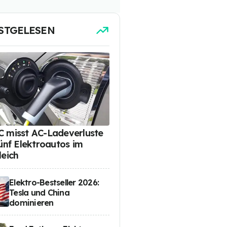
STGELESEN
 misst AC-Ladeverluste
fünf Elektroautos im
leich
Elektro-Bestseller 2026:
Tesla und China
dominieren