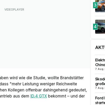
3
4
AKT
Elekt
Chin
7 Aug.
en wird wie die Studie, wollte Brandstätter
Skoda
große
 dass "mehr Leistung weniger Reichweite
7 Aug.
chen Kollegen offenbar dahingehend gedeutet,
antrieb aus dem
ID.4 GTX
bekommt – und der
Ford 
start