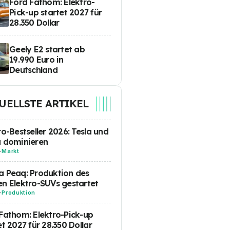
Ford Fathom: Elektro-
Pick-up startet 2027 für
28.350 Dollar
Geely E2 startet ab
19.990 Euro in
Deutschland
UELLSTE ARTIKEL
ro-Bestseller 2026: Tesla und
a dominieren
-
Markt
 Peaq: Produktion des
n Elektro-SUVs gestartet
-
Produktion
Fathom: Elektro-Pick-up
et 2027 für 28.350 Dollar