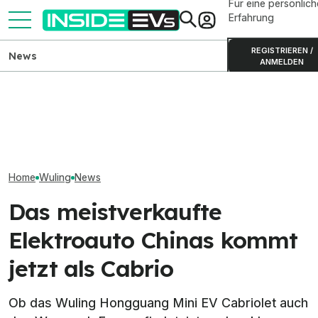
Für eine persönlich
Erfahrung
REGISTRIEREN /
News
ANMELDEN
Ari Poly (2025): Günstiger
ADAC misst AC-
Das kleinste ele
Elektro-Kleinwagen mit
Ladeverluste bei fünf
Cabrio der Welt 
China-Genen
Elektroautos im Vergleich
12.500 Euro
Home
Wuling
News
Das meistverkaufte
Elektroauto Chinas kommt
jetzt als Cabrio
Ob das Wuling Hongguang Mini EV Cabriolet auch