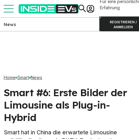
Für eine persönlich
Erfahrung
REGISTRIEREN /
News
ANMELDEN
Smart #2 zeigt sich als
Skoda Peaq: Produktion des
Smart #5: Basis
Graffiti-Kunstwerk in sechs
großen Elektro-SUVs
400 Volt offenb
Metropolen
gestartet
Aus
Home
Smart
News
Smart #6: Erste Bilder der
Limousine als Plug-in-
Hybrid
Smart hat in China die erwartete Limousine