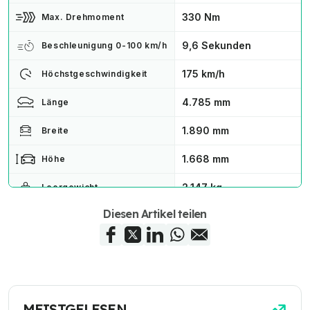
330 Nm
Max. Drehmoment
9,6 Sekunden
Beschleunigung 0-100 km/h
175 km/h
Höchstgeschwindigkeit
4.785 mm
Länge
1.890 mm
Breite
1.668 mm
Höhe
2.147 kg
Leergewicht
Diesen Artikel teilen
410 kg
Zuladung
1.300 kg
Anhängelast
552 - 1.440 Liter
Kofferraumvolumen
87,0 kWh
Batterie
MEISTGELESEN