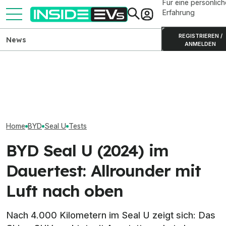
Für eine persönlich
Erfahrung
REGISTRIEREN /
News
ANMELDEN
BYD verlängert E-Bonus bis
Ford Transit City:
Kia PV5 Passen
September mit bis zu 21.010
Elektrotransporter ab
im Test: Besser
Euro Rabatt
35.990 Euro bestellbar
ID. Buzz?
Home
BYD
Seal U
Tests
BYD Seal U (2024) im
Dauertest: Allrounder mit
Luft nach oben
Nach 4.000 Kilometern im Seal U zeigt sich: Das