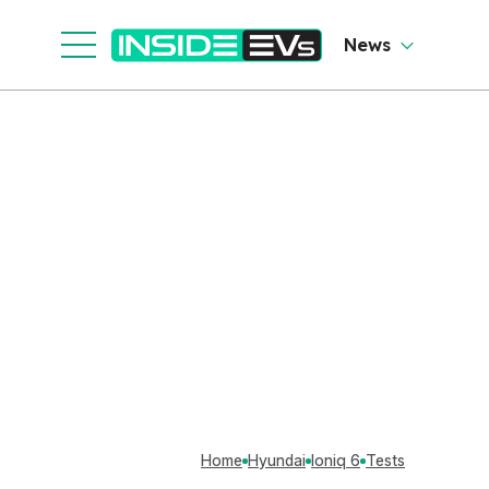
News
Home
Hyundai
Ioniq 6
Tests