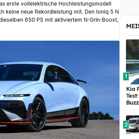
das erste vollelektrische Hochleistungsmodell
ch keine neue Rekordleistung mit. Den Ioniq 5 N
t dieselben 650 PS mit aktiviertem N-Grin-Boost,
MEI
1
Kia 
Test
Buzz
2