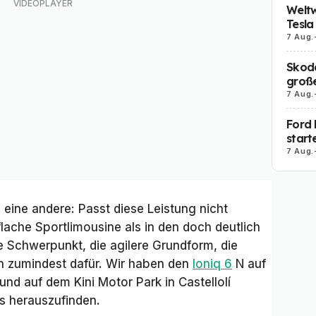
Weltw
Tesla
7 Aug.
Skoda
große
7 Aug.
Ford 
start
7 Aug.
 eine andere: Passt diese Leistung nicht
e flache Sportlimousine als in den doch deutlich
re Schwerpunkt, die agilere Grundform, die
n zumindest dafür. Wir haben den
Ioniq 6
N auf
nd auf dem Kini Motor Park in Castellolí
s herauszufinden.