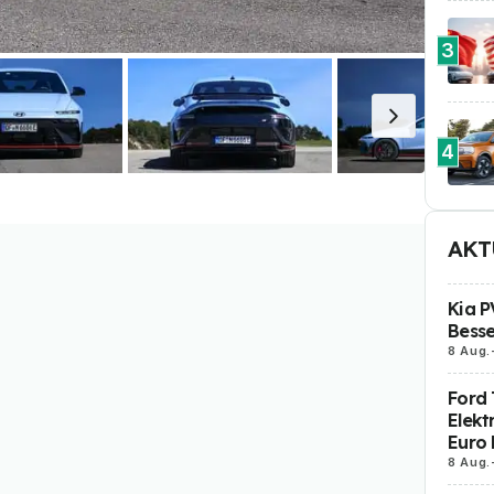
3
4
AKT
Kia P
Besse
8 Aug.
Ford 
Elekt
Euro 
8 Aug.