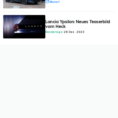
Motor1
Lancia Ypsilon: Neues Teaserbild
vom Heck
Renderings
-
28 Dez. 2023