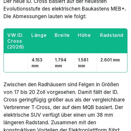
Der neue ID. Cross basiert auf der neuesten
Evolutionsstufe des elektrischen Baukastens MEB+.
Die Abmessungen lauten wie folgt:
VW ID.
Länge
Breite
Höhe
Radstand
Cross
(2026)
4.153
1.794
1.581
2.601 mm
mm
mm
mm
Zwischen den Radhäusern sind Felgen in Größen
von 17 bis 20 Zoll vorgesehen. Damit fällt der ID.
Cross geringfügig größer aus als der vergleichbare
Verbrenner T‑Cross, der auf dem MQB basiert. Der
elektrische SUV verfügt über einen um 38 mm
längeren Radstand. Zusammen mit den
konstruktiven Vorteilen der Elektroplattform führt