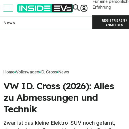
Für eine persönlich
Erfahrung
REGISTRIEREN /
News
ANMELDEN
VW ID. Cross nun
Kia PV5 Passenger (2026)
VW ID. Cross (20
konfigurierbar – mit VW-
im Test: Besser als der VW
Infos zum elekt
Rabatt ab 34.025 Euro
ID. Buzz?
Cross-Bruder
Home
Volkswagen
ID. Cross
News
VW ID. Cross (2026): Alles
zu Abmessungen und
Technik
Zwar ist das kleine Elektro-SUV noch getarnt,