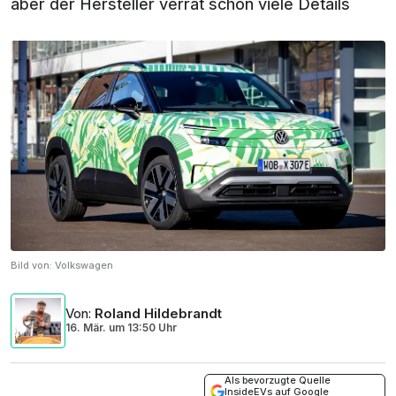
aber der Hersteller verrät schon viele Details
Bild von:
Volkswagen
Von
:
Roland Hildebrandt
16. Mär.
um
13:50 Uhr
Als bevorzugte Quelle
InsideEVs auf Google