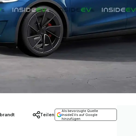
Als bevorzugte Quelle
brandt
Teilen
InsideEVs auf Google
hinzufügen