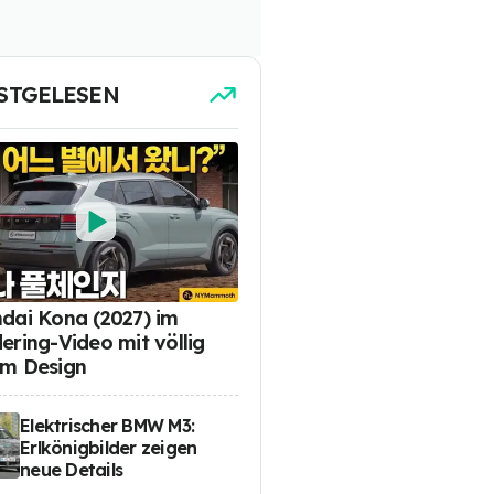
STGELESEN
dai Kona (2027) im
ering-Video mit völlig
m Design
Elektrischer BMW M3:
Erlkönigbilder zeigen
neue Details