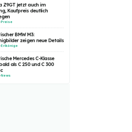
 Z9GT jetzt auch im
ng, Kaufpreis deutlich
egen
-
Preise
rischer BMW M3:
nigbilder zeigen neue Details
-
Erlkönige
rische Mercedes C-Klasse
bald als C 250 und C 300
ic
-
News