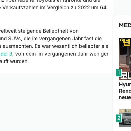
nzinbetriebene Toyotas entthronte und die
 Verkaufszahlen im Vergleich zu 2022 um 64
MEI
 weltweit steigende Beliebtheit von
nd SUVs, die im vergangenen Jahr fast die
e ausmachten. Es war wesentlich beliebter als
del 3
, von dem im vergangenen Jahr weniger
auft wurden.
1
Hyun
Rend
neue
2