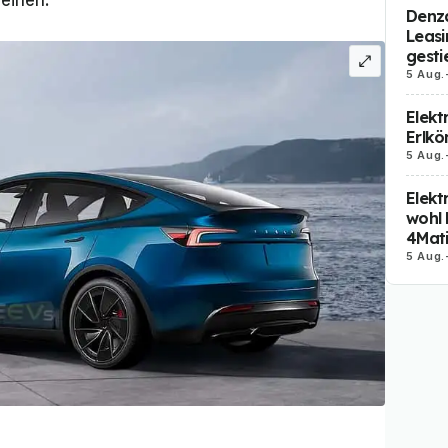
heinen.
Denza
Leasi
gesti
5 Aug.
Elekt
Erlkö
5 Aug.
Elekt
wohl 
4Mat
5 Aug.