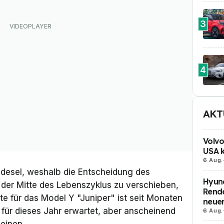
3
4
AKT
Volvo
USA k
6 Aug.
desel, weshalb die Entscheidung des
Hyund
n der Mitte des Lebenszyklus zu verschieben,
Rende
e für das Model Y "Juniper" ist seit Monaten
neue
für dieses Jahr erwartet, aber anscheinend
6 Aug.