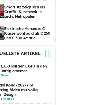
Smart #2 zeigt sich als
Graffiti-Kunstwerk in
sechs Metropolen
Elektrische Mercedes C-
Klasse wohl bald als C 250
und C 300 4Matic
UELLSTE ARTIKEL
 EX50 soll den EX40 in den
ünftig ersetzen
-
News
ai Kona (2027) im
ring-Video mit völlig
m Design
-
Erlkönige