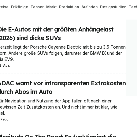
reise
Erlkönige
Teaser
Markt
Produktion
Aufladen
Designstudien
Tech
ch
Renderings
Elektroauto-Vergleiche
Elektro-Zweiräder
Batterien
Cam
ektroauto-Umbau
Bizarr
Wasserstoff
Historie und Oldtimer
Motorsport N
Die E-Autos mit der größten Anhängelast
Roller
E-Bikes
Elektro-Busse
Ratgeber-Tipps
(2026) sind dicke SUVs
erzeit liegt der Porsche Cayenne Electric mit bis zu 3,5 Tonnen
orn. Andere große SUVs folgen, darunter der BMW iX und der
ia EV9.
9 Apr.
ADAC warnt vor intransparenten Extrakosten
durch Abos im Auto
ür Navigation und Nutzung der App fallen oft nach einer
ewissen Zeit Zusatzkosten an. Und nicht immer ist klar, wie
iel.
 Feb.
Plenitude On The Road: So funktioniert die