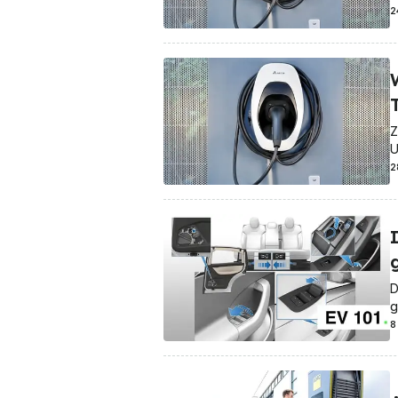
2
Z
U
2
D
g
8