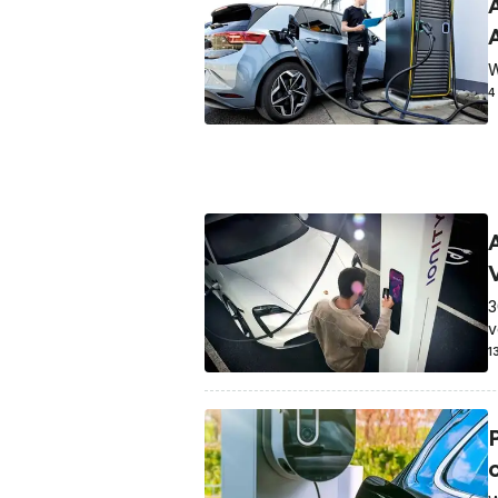
W
4
3
v
1
o