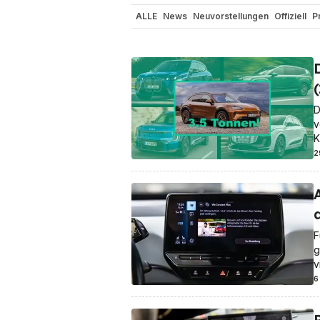
ALLE
News
Neuvorstellungen
Offiziell
P
Nutzfahrzeuge
Reichweite / Stromverbrau
In eigener Sache
Gerüchte
Sicherheit
El
Elon Musk
Elektro-Luftfahrzeuge
Elektro-
D
v
K
2
F
g
v
6