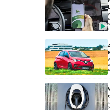
W
a
h
3
W
w
1
o
K
P