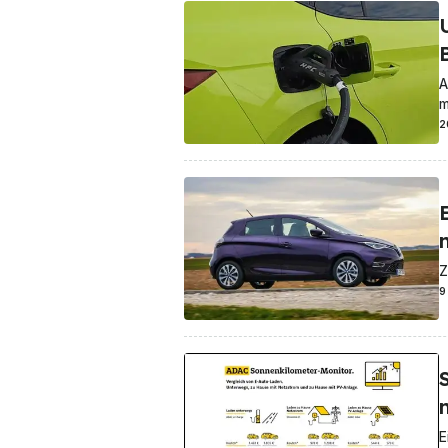
A
m
2
Z
9
E