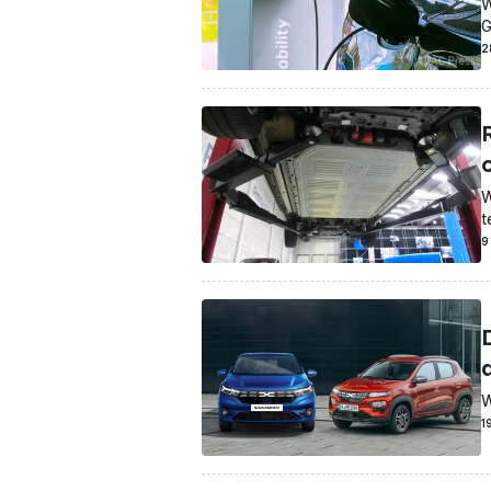
W
G
2
W
t
9
D
a
W
1