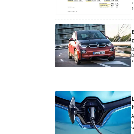
z
2
D
D
7
A
s
1