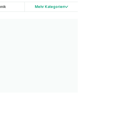
nik
Mehr Kategorien
ping
China
etwork