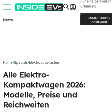
Für eine persönlich
Erfahrung
REGISTRIEREN /
News
ANMELDEN
Ford Transit City:
Elektroautos mi
Alle elektrischen Kompakt-
Elektrotransporter ab
Reichweite: Nun
SUVs auf dem Markt (2026)
35.990 Euro bestellbar
über 900 km
Home
Specials
Elektroauto-Listen
Alle Elektro-
Kompaktwagen 2026:
Modelle, Preise und
Reichweiten