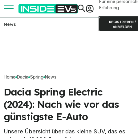
Für eine persönlich
Erfahrung
REGISTRIEREN /
News
ANMELDEN
Neuer Dacia Spring 2027:
Skoda Peaq: Produktion des
Dacia Spring: E
Twingo-Zwilling als
großen Elektro-SUVs
bis Ende Augus
Rendering
gestartet
verlängert
Home
Dacia
Spring
News
Dacia Spring Electric
(2024): Nach wie vor das
günstigste E-Auto
Unsere Übersicht über das kleine SUV, das es