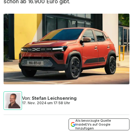
schon ab 16.900 Euro gibt.
Von
:
Stefan Leichsenring
17. Nov. 2024
um
17:58 Uhr
Als bevorzugte Quelle
InsideEVs auf Google
hinzufügen