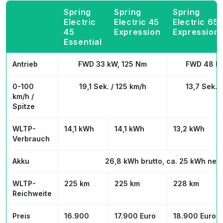
Spring
Spring
Spring
Electric
Electric 45
Electric 65
45
Expression
Expression
Essential
Antrieb
FWD 33 kW, 125 Nm
FWD 48 kW
0-100
19,1 Sek. / 125 km/h
13,7 Sek. 
km/h /
Spitze
WLTP-
14,1 kWh
14,1 kWh
13,2 kWh
Verbrauch
Akku
26,8 kWh brutto, ca. 25 kWh nett
WLTP-
225 km
225 km
228 km
Reichweite
Preis
16.900
17.900 Euro
18.900 Euro