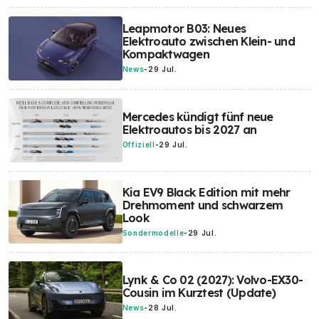
Leapmotor B03: Neues
Elektroauto zwischen Klein- und
Kompaktwagen
News
-
29 Jul.
Mercedes kündigt fünf neue
Elektroautos bis 2027 an
Offiziell
-
29 Jul.
Kia EV9 Black Edition mit mehr
Drehmoment und schwarzem
Look
Sondermodelle
-
29 Jul.
Lynk & Co 02 (2027): Volvo-EX30-
Cousin im Kurztest (Update)
News
-
28 Jul.