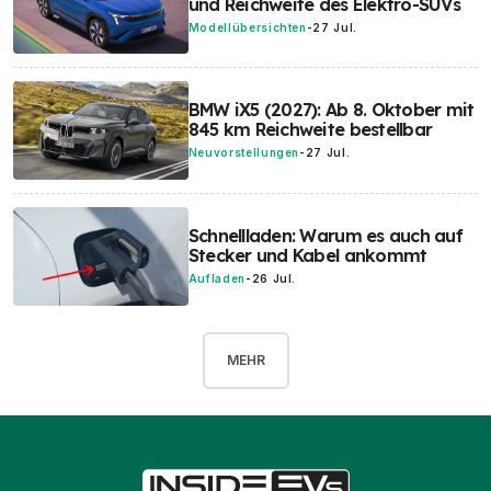
und Reichweite des Elektro-SUVs
Modellübersichten
-
27 Jul.
BMW iX5 (2027): Ab 8. Oktober mit
845 km Reichweite bestellbar
Neuvorstellungen
-
27 Jul.
Schnellladen: Warum es auch auf
Stecker und Kabel ankommt
Aufladen
-
26 Jul.
MEHR