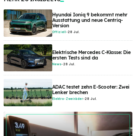
Hyundai Ioniq 9 bekommt mehr
Ausstattung und neue Centriq-
Version
Offiziell
-
28 Jul.
Elektrische Mercedes C-Klasse: Die
ersten Tests sind da
News
-
28 Jul.
ADAC testet zehn E-Scooter: Zwei
Lenker brechen
Elektro-Zweiräder
-
28 Jul.