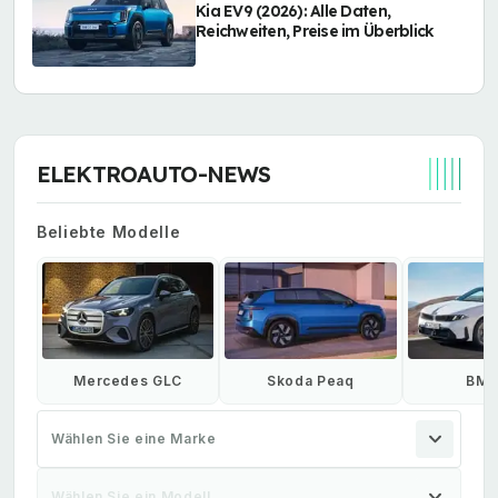
Kia EV9 (2026): Alle Daten,
Reichweiten, Preise im Überblick
ELEKTROAUTO-NEWS
Beliebte Modelle
Mercedes GLC
Skoda Peaq
BMW
Wählen Sie eine Marke
Wählen Sie ein Modell