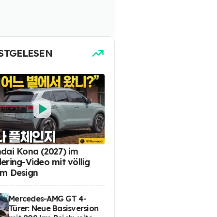
STGELESEN
dai Kona (2027) im
ering-Video mit völlig
m Design
Mercedes-AMG GT 4-
Türer: Neue Basisversion