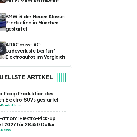
mit 809 km Reichweite
BMW i3 der Neuen Klasse:
Produktion in München
gestartet
ADAC misst AC-
Ladeverluste bei fünf
Elektroautos im Vergleich
UELLSTE ARTIKEL
 Peaq: Produktion des
n Elektro-SUVs gestartet
-
Produktion
Fathom: Elektro-Pick-up
et 2027 für 28.350 Dollar
-
News