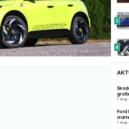
3
4
AKT
Skoda
große
7 Aug.
Ford 
start
7 Aug.