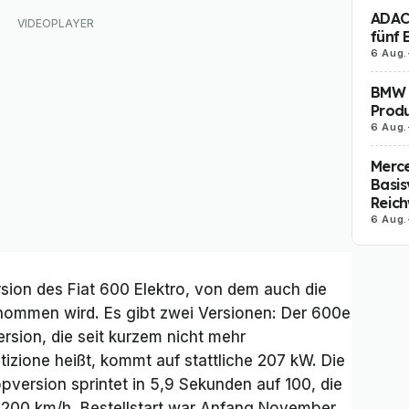
ADAC 
fünf 
6 Aug.
BMW i
Produ
6 Aug.
Merc
Basis
Reich
6 Aug.
rsion des Fiat 600 Elektro, von dem auch die
rnommen wird. Es gibt zwei Versionen: Der 600e
rsion, die seit kurzem nicht mehr
zione heißt, kommt auf stattliche 207 kW. Die
opversion sprintet in 5,9 Sekunden auf 100, die
i 200 km/h. Bestellstart war Anfang November