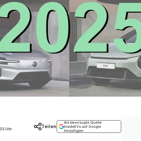
Als bevorzugte Quelle
Teilen
InsideEVs auf Google
33 Uhr
hinzufügen